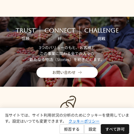
TRUST
CONNECT
CHALLENGE
信頼
絆
挑戦
3つのバリューのもと、お客様と
この事業に関わる全ての人々の
新たなる物語（Stories）を紡ぎだします。
お問い合わせ
当サイトでは、サイト利用状況の分析のためにクッキーを使用していま
す。設定はいつでも変更できます。
クッキーポリシー
拒否する
設定
すべて許可
© 2024 OSTI. All Rights Reserved.