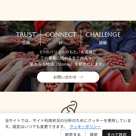
TRUST
CONNECT
CHALLENGE
信頼
絆
挑戦
3つのバリューのもと、お客様と
この事業に関わる全ての人々の
新たなる物語（Stories）を紡ぎだします。
お問い合わせ
当サイトでは、サイト利用状況の分析のためにクッキーを使用していま
す。設定はいつでも変更できます。
クッキーポリシー
拒否する
設定
すべて許可