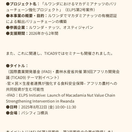
●
プロジェクト名：
「ルワンダにおけるマカデミアナッツのバリ
ューチェーン強化プロジェクト」（ELPS第2号案件）
●本事業の概要・目的：
ルワンダでマカダミアナッツの有機認証
による輸出バリューチェーンの構築
●参画企業：
ルワンダ・ナッツ、オスティジャパン
●支援期間：
2026年から2年間
また、これに関連し、TICAD9ではセミナーも開催されました。
●タイトル：
（国際農業開発基金 (IFAD)・農林水産省共催 第9回アフリカ開発会
議 (TICAD9) テーマ別イベント）
-官×民×生産者連携が強化する食料安全保障– アフリカ農村への
共同投資が生む可能性
-IFAD：ELPS Initiative: Launch of Macadamia Nut Value Chain
Strengthening Intervention in Rwanda
●日時：
2025年8月22日 (金) 10:00~11:30
●会場：
パシフィコ横浜
本イベントにはELPS第1号案件、第2号案件の企業が登壇しまし