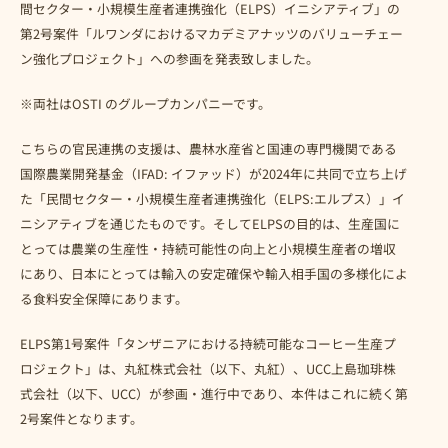
間セクター・小規模生産者連携強化（ELPS）イニシアティブ」の
第2号案件「ルワンダにおけるマカデミアナッツのバリューチェー
ン強化プロジェクト」への参画を発表致しました。
※両社はOSTI のグループカンパニーです。
こちらの官民連携の支援は、農林水産省と国連の専門機関である
国際農業開発基金（IFAD: イファッド）が2024年に共同で立ち上げ
た「民間セクター・小規模生産者連携強化（ELPS:エルプス）」イ
ニシアティブを通じたものです。そしてELPSの目的は、生産国に
とっては農業の生産性・持続可能性の向上と小規模生産者の増収
にあり、日本にとっては輸入の安定確保や輸入相手国の多様化によ
る食料安全保障にあります。
ELPS第1号案件「タンザニアにおける持続可能なコーヒー生産プ
ロジェクト」は、丸紅株式会社（以下、丸紅）、UCC上島珈琲株
式会社（以下、UCC）が参画・進行中であり、本件はこれに続く第
2号案件となります。