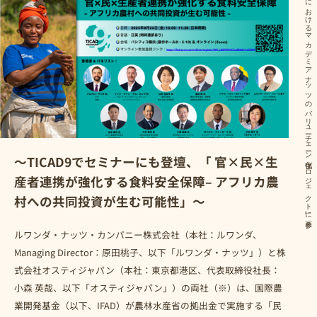
IFAD、農水省のELPS２号案件「ルワンダにおけるマカデミアナッツのバリューチェーン強化プロジェクト」に参画
～TICAD9でセミナーにも登壇、「 官×民×生
産者連携が強化する食料安全保障– アフリカ農
村への共同投資が生む可能性」～
ルワンダ・ナッツ・カンパニー株式会社（本社：ルワンダ、
Managing Director：原田桃子、以下「ルワンダ・ナッツ」）と株
式会社オスティジャパン（本社：東京都港区、代表取締役社長：
小森 英哉、以下「オスティジャパン」）の両社（※）は、国際農
業開発基金（以下、IFAD）が農林水産省の拠出金で実施する「民