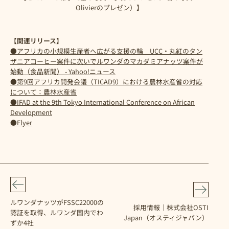
Olivierのプレゼン）】
【関連リリース】
●アフリカの小規模生産者へ広がる支援の輪 UCC・丸紅のタン
ザニアコーヒー案件に次いでルワンダのマカダミアナッツ案件が
始動（食品新聞） - Yahoo!ニュース
●第9回アフリカ開発会議（TICAD9）における農林水産省の対応
について：農林水産省
●IFAD at the 9th Tokyo International Conference on African
Development
●Flyer
ルワンダナッツがFSSC22000の
採用情報｜株式会社OSTI
認証を取得、ルワンダ国内でわ
Japan（オスティジャパン）
ずか4社