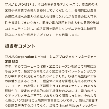
TANJAとUPDATERは、今回の事例をモデルケースに、農園内の他
区域や他事業での導入を検討していくだけなく、長期的には農園
の周辺地域への電力供給拡大も視野に入れながら事業の拡大可能
性を協議してまいります。同様の電力課題を抱える他の農園や地域
コミュニティに対し、成功事例を提示しタンザニア全体に持続可
能なエネルギー利用を広げていくことを目指します。
担当者コメント
TANJA Corporation Limited シニアプロジェクトマネージャー
茅沼 智幸
昨年、初めてコーヒーの収穫・加工のシーズンを通じて現場に立
ち会う中で、頻発する停電により加工場のオペレーションがたび
たび中断する状況を目の当たりにしました。収穫の最盛期に工場
の稼働が止まることは、工程全体に大きな影響を与えるだけでな
く、コーヒーの品質にも悪影響を及ぼしかねません。このような
経験から、安定的で効率的な加工場運営のためには、電力のバッ
クアップシステムが不可欠であると強く認識しました。そのよう
な折にUPDATER社の太陽光発電事業について伺い、当社が直面す
る課題を解決するだけでなく、当社の Smart Village Projectの一