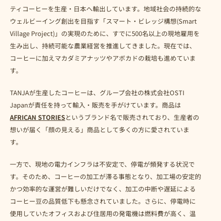
ティコーヒーを生産・日本へ輸出しています。地域社会の持続的な
ウェルビーイング創出を目指す「スマート・ビレッジ構想(Smart
Village Project)」の実現のために、すでに500名以上の現地雇用を
生み出し、持続可能な農業経営を推進してきました。現在では、
コーヒーに加えマカダミアナッツやアボカドの栽培も進めていま
す。
TANJAが生産したコーヒーは、グループ会社の株式会社OSTI
Japanが責任を持って輸入・販売を手がけています。商品は
AFRICAN STORIES
というブランド名で販売されており、生産者の
想いが届く「顔の見える」商品として多くの方に愛されていま
す。
一方で、現地の電力インフラは不安定で、停電が頻発する状況で
す。そのため、コーヒーの加工が滞る事態となり、加工場の安定的
かつ効率的な運営が難しいだけでなく、加工の中断や遅延による
コーヒー豆の品質低下も懸念されていました。さらに、停電時に
使用していたオフィスおよび住居用の発電機は燃料費が高く、温