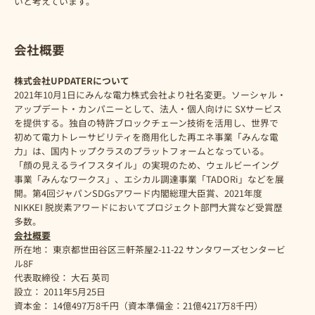
いと考えています。
会社概要
株
式会社UPDATERについて
2021年10月1日にみんな電力株式会社より社名変更。ソーシャル・
アップデート・カンパニーとして、法人・個人向けに SXサービス
を提供する。独自の特許ブロックチェーン技術を活用し、世界で
初めて電力トレーサビリティを商用化した再エネ事業「みんな電
力」は、国内トップクラスのプラットフォームとなっている。
「顔の見えるライフスタイル」の実現のため、ウェルビーイング
事業「みんなワークス」、エシカル調達事業「TADORi」などを展
開。第4回ジャパンSDGsアワード内閣総理大臣賞、2021年度
NIKKEI 脱炭素アワードにおいてプロジェクト部門大賞など受賞歴
多数。
会社概要
所在地： 東京都世田谷区三軒茶屋2-11-22 サンタワーズセンタービ
ル8F
代表取締役： 大石 英司
設立： 2011年5月25日
資本金： 14億497万8千円（資本準備金：21億4217万8千円）