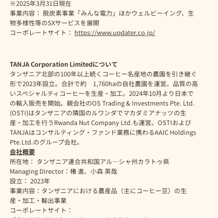
※2025年3月31日現在
事業内容： 脱炭素事業「みんな電力」ほかウェルビーイング、生
物多様性等のSXサービスを展開
コーポレートサイト：
https://www.updater.co.jp/
TANJA Corporation Limitedについて
タンザニア北部の100年以上続くコーヒー名産地の農園を引き継ぐ
形で2023年設立。合計で約 1,760haの自社農園を運営。品質の高
いスペシャルティコーヒーを生産・加工。2024年10月より日本で
の輸入販売を開始。親会社のOS Trading & Investments Pte. Ltd.
(OSTI)はタンザニアの隣国のルワンダでマカダミアナッツの生
産・加工を行うRwanda Nut Company Ltd.も運営。OSTIおよび
TANJAはコンサルティング・ファンド業務に携わるAAIC Holdings
Pte.Ltd.のグループ会社。
会社概要
所在地： タンザニア連合共和国アル―シャ州カラトゥ県
Managing Director：椿 進、小森 英哉
設立： 2023年
事業内容：タンザニアにおける農産品（主にコーヒー豆）の生
産・加工・輸出事業
コーポレートサイト：