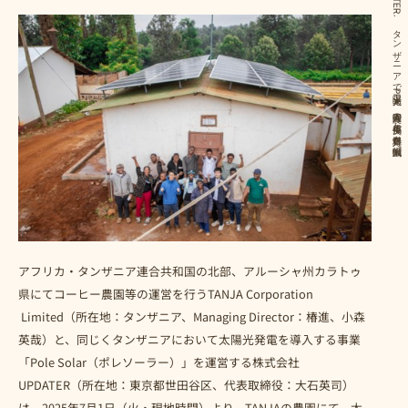
【プレスリリース】TANJA・UPDATER、タンザニアで太陽光PPA導入 農園の停電損失と燃料費を大幅削減へ
アフリカ・タンザニア連合共和国の北部、アルーシャ州カラトゥ
県にてコーヒー農園等の運営を行うTANJA Corporation
Limited（所在地：タンザニア、Managing Director：椿進、小森
英哉）と、同じくタンザニアにおいて太陽光発電を導入する事業
「Pole Solar（ポレソーラー）」を運営する株式会社
UPDATER（所在地：東京都世田谷区、代表取締役：大石英司）
は、2025年7月1日（火・現地時間）より、TANJAの農園にて、太