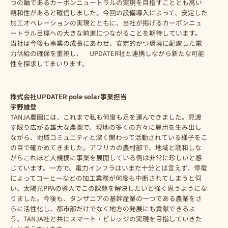
つの軸であるカーボンニュートラルの実現を目指すこととも高い
親和性があると確信しました。今回の設備導入によって、安定した
加工オペレーションの実現とともに、当社が掲げるカーボンニュ
ートラル目標への大きな前進につながることを期待しています。
当社は今後も事業の成長にあわせ、安定的かつ環境に配慮した電
力供給の確保を重視し、 UPDATER社と連携しながら新たな可能
性を探求してまいります。
株式会社
UPDATER
pole solar
事業担当
宇野雄登
TANJA農園には、これまで私も何度も足を運んできました。見渡
す限り広がる雄大な農園で、現地の多くの方々に雇用を生み出し
ながら、地域コミュニティと深く関わって活動されている様子をこ
の目で確かめてきました。アフリカの農村部で、地域と調和しな
がらこれほど大規模に事業を展開している例は非常に珍しいと感
じています。一方で、電力インフラはいまだ十分とは言えず、停電
によってコーヒーなどの加工業務が何度も中断されてしまうと伺
い、太陽光PPAの導入でこの課題を解決したいと強く思うようにな
りました。今後も、タンザニアの基幹産業の一つである農業をさ
らに活性化し、都市部だけでなく地方の発展にも貢献できるよ
う、TANJA社と共にスマート・ビレッジの実現を目指していきた