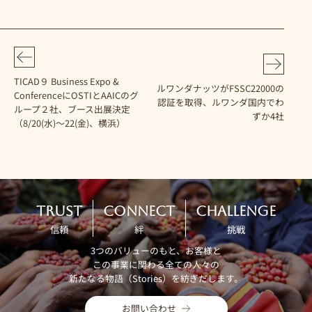
TICAD９ Business Expo &
ルワンダナッツがFSSC22000の
ConferenceにOSTIとAAICのグ
認証を取得、ルワンダ国内でわ
ループ２社、ブース出展決定
ずか4社
（8/20(水)～22(金)、横浜）
TRUST
CONNECT
CHALLENGE
信頼
絆
挑戦
3つのバリューのもと、お客様と
この事業に関わる全ての人々の
新たなる物語（Stories）を紡ぎだします。
お問い合わせ