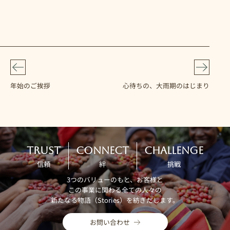
年始のご挨拶
心待ちの、大雨期のはじまり
TRUST
CONNECT
CHALLENGE
信頼
絆
挑戦
3つのバリューのもと、お客様と
この事業に関わる全ての人々の
新たなる物語（Stories）を紡ぎだします。
お問い合わせ